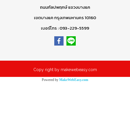
ถนนกัลปพฤกษ์ แขวงบางแค
เขตบางแค กรุงเทพมหานคร 10160
เบอร์โทร : 093-229-5599
Copy right by makewebeasy.com
Powered by
MakeWebEasy.com