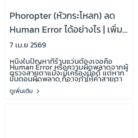
Phoropter (หัวกระโหลก) ลด
Human Error ได้อย่างไร | เพิ่ม
ความแม่นยำในการวัดสายตา
7 เม.ย 2569
(Grandlondon Optical)
หนึ่งในปัญหาที่ร้านแว่นต้องเจอคือ
Human Error หรือความผิดพลาดจากผู้
ตรวจสายตาแม้จะมีเครื่องมือดี แต่หาก
ขั้นตอนผิดพลาด ก็อาจทำให้ค่าสายตา
คลาดเคลื่อน ลูกค้าใส่แล้วไม่สบาย ต้อง
แก้งานซ้ำ และนี่คือเหตุผลที่ Phoropter
ดูเพิ่มเติม
(หัวกระโหลก) กลายเป็นอุปกรณ์สำคัญ
ของร้านแว่นมืออาชีพ เพราะช่วยลด
ความผิดพลาด และเพิ่มความแม่นยำได้
อย่างชัดเจน