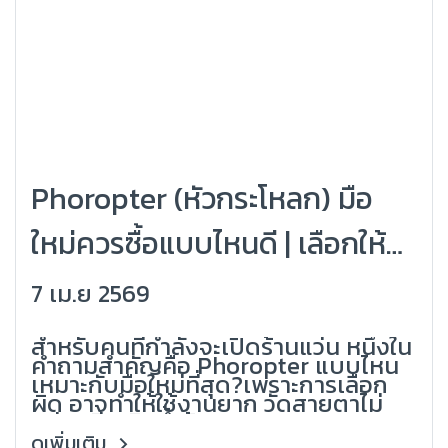
Phoropter (หัวกระโหลก) มือ
ใหม่ควรซื้อแบบไหนดี | เลือกให้
คุ้ม ใช้งานง่าย และเหมาะกับร้าน
7 เม.ย 2569
(Grandlondon Optical)
สำหรับคนที่กำลังจะเปิดร้านแว่น หนึ่งใน
คำถามสำคัญคือ Phoropter แบบไหน
เหมาะกับมือใหม่ที่สุด?เพราะการเลือก
ผิด อาจทำให้ใช้งานยาก วัดสายตาไม่
แม่น เสียเงินซ้ำซ้อน
ดูเพิ่มเติม