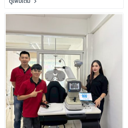
แค่ซื้อแล้วจบ แต่ต้องมีการแนะนำที่ถูก
ดูเพิ่มเติม
ต้อง, การติดตั้ง, การสอนใช้งานและ
บริการหลังการขายระยะยาว จาก
ประสบการณ์ของ Grandlondon
Optical ผู้เชี่ยวชาญด้านอุปกรณ์ร้าน
แว่นและระบบตรวจสายตา เราพร้อม
ดูแลร้านแว่นตั้งแต่เริ่มต้นจนถึงระดับ
มืออาชีพ