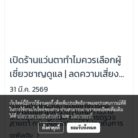
เปิดร้านแว่นตาทำไมควรเลือกผู้
เชี่ยวชาญดูแล | ลดความเสี่ยง
เริ่มต้นได้อย่างมืออาชีพ
31 มี.ค. 2569
(Grandlondon Optical)
การเปิดร้านแว่นตาไม่ใช่แค่การซื้อ
เว็บไซต์นี้มีการใช้งานคุกกี้ เพื่อเพิ่มประสิทธิภาพและประสบการณ์ที่ดี
อุปกรณ์แล้วเปิดร้าน แต่คือการวาง
ในการใช้งานเว็บไซต์ของท่าน ท่านสามารถอ่านรายละเอียดเพิ่มเติม
ระบบธุรกิจ ทั้งหมด ตั้งแต่การตรวจ
ได้ที่
นโยบายความเป็นส่วนตัว
และ
นโยบายคุกกี้
สายตา การเลือกอุปกรณ์ ไปจนถึงการ
ให้บริการลูกค้าหลายคนเลือกเริ่มต้น
ตั้งค่าคุกกี้
ยอมรับทั้งหมด
ด้วยตัวเองเพื่อลดต้นทุน แต่ในความ
ดูเพิ่มเติม