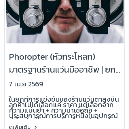
Phoropter (หัวกระโหลก)
มาตรฐานร้านแว่นมืออาชีพ | ยก
ระดับการตรวจสายตาให้แม่นยำ
7 เม.ย 2569
(Grandlondon Optical)
ในยุคที่การแข่งขันของร้านแว่นตาสูงขึ้น
ลูกค้าไม่ได้เลือกแค่ ราคา แต่เลือกจาก
ความแม่นยำ + ความน่าเชื่อถือ +
ประสบการณ์การบริการหนึ่งในอุปกรณ์
ที่เป็นตัวชี้วัดความเป็นมืออาชีพของร้าน
แว่น คือ Phoropter หรือ หัวกระโหล
ดูเพิ่มเติม