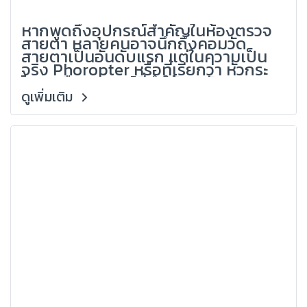
(Grandlondon Optical)
หากพูดถึงอุปกรณ์สำคัญในห้องตรวจ
สายตา หลายคนอาจนึกถึงคอมวัด
สายตาเป็นอันดับแรก แต่ในความเป็น
จริง Phoropter หรือที่เรียกว่า หัวกระ
โหลก คืออุปกรณ์ที่ทำให้การวัดสายตา
แม่นยำจริงเพราะแม้คอมจะวัดค่าเบื้อง
ดูเพิ่มเติม
ต้นได้ดี แต่ค่าที่ลูกค้าใส่สบายและใช้งาน
ได้จริง ต้องผ่านการปรับด้วย
Phoropter