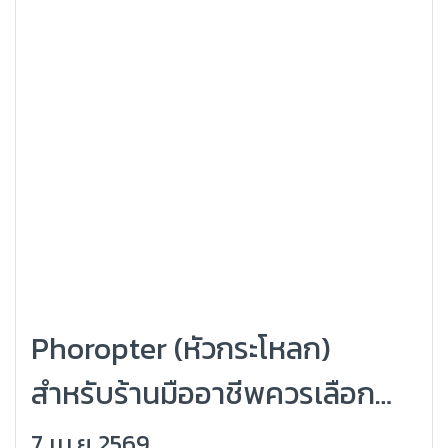
Phoropter (หัวกระโหลก)
สำหรับร้านมืออาชีพควรเลือก
แบบไหน | เลือกให้แม่นยำ ภาพ
7 เม.ย 2569