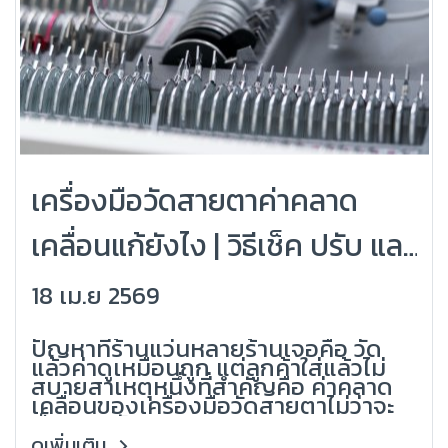
เครื่องมือวัดสายตาค่าคลาด
เคลื่อนแก้ยังไง | วิธีเช็ค ปรับ และ
ป้องกันให้แม่นยำ
18 เม.ย 2569
(Grandlondon Optical)
ปัญหาที่ร้านแว่นหลายร้านเจอคือ วัด
แล้วค่าดูเหมือนถูก แต่ลูกค้าใส่แล้วไม่
สบายสาเหตุหนึ่งที่สำคัญคือ ค่าคลาด
เคลื่อนของเครื่องมือวัดสายตาไม่ว่าจะ
เป็นคอมวัดสายตา (Auto
Refractometer), Phoropter หรือ
ดูเพิ่มเติม