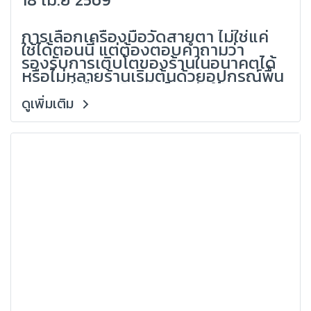
(Grandlondon Optical)
การเลือกเครื่องมือวัดสายตา ไม่ใช่แค่
ใช้ได้ตอนนี้ แต่ต้องตอบคำถามว่า
รองรับการเติบโตของร้านในอนาคตได้
หรือไม่หลายร้านเริ่มต้นด้วยอุปกรณ์พื้น
ฐาน แต่เมื่อธุรกิจเติบโตกลับต้อง
เปลี่ยนเครื่องใหม่อัปเกรดซ้ำเสียต้นทุน
ดูเพิ่มเติม
เพิ่มจากประสบการณ์ของ
Grandlondon Optical ผู้เชี่ยวชาญ
ด้านอุปกรณ์ร้านแว่นและระบบตรวจ
สายตา การเลือกเครื่องมือที่ คิดเผื่อ
อนาคต จะช่วยให้คุณประหยัดทั้งเงิน
เวลา และสร้างมาตรฐานร้านได้เร็วขึ้น