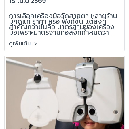
18 เม.ย 2569
(Grandlondon Optical)
การเลือกเครื่องมือวัดสายตา หลายร้าน
มักดูแค่ ราคา หรือ ฟังก์ชัน แต่สิ่งที่
สำคัญกว่านั้นคือ มาตรฐานของเครื่อง
มือเพราะมาตรฐานคือสิ่งที่กำหนดว่า
ค่าที่วัดได้ แม่นจริงหรือไม่เครื่อง เชื่อถือ
ได้หรือไม่ร้านของคุณ ดูเป็นมืออาชีพแค่
ดูเพิ่มเติม
ไหนจากประสบการณ์ของ
Grandlondon Optical ผู้เชี่ยวชาญ
ด้านอุปกรณ์ร้านแว่นและระบบตรวจ
สายตา บทความนี้จะสรุปมาตรฐาน
สำคัญที่ร้านแว่นต้องรู้ก่อนตัดสินใจ