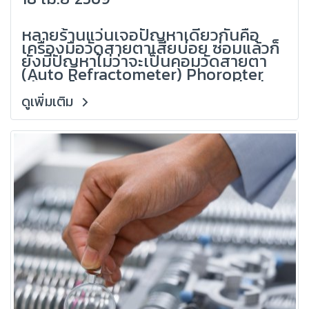
Optical)
หลายร้านแว่นเจอปัญหาเดียวกันคือ
เครื่องมือวัดสายตาเสียบ่อย ซ่อมแล้วก็
ยังมีปัญหาไม่ว่าจะเป็นคอมวัดสายตา
(Auto Refractometer) Phoropter
(หัวกระโหลก) Lensmeter หากเสียบ่อย
นอกจากเสียค่าใช้จ่ายแล้ว ยังทำให้ งาน
ดูเพิ่มเติม
สะดุด ลูกค้าไม่มั่นใจ และเสียโอกาสทาง
ธุรกิจจากประสบการณ์ของ
Grandlondon Optical ผู้เชี่ยวชาญ
ด้านอุปกรณ์ร้านแว่นและระบบตรวจ
สายตา บทความนี้จะอธิบาย สาเหตุจริง
และวิธีแก้แบบมืออาชีพ