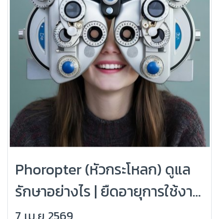
Phoropter (หัวกระโหลก) ดูแล
รักษาอย่างไร | ยืดอายุการใช้งาน
และคงความแม่นยำ
7 เม.ย 2569