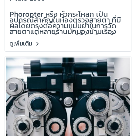
(Grandlondon Optical)
Phoropter หรือ หัวกระโหลก เป็น
อุปกรณ์สำคัญในห้องตรวจสายตา ที่มี
ผลโดยตรงต่อความแม่นยำในการวัด
สายตาแต่หลายร้านมักมองข้ามเรื่อง
การดูแลรักษา ซึ่งอาจทำให้เครื่องเสื่อม
เร็ว ค่าคลาดเคลื่อน และเกิดปัญหากับ
ดูเพิ่มเติม
ลูกค้าได้