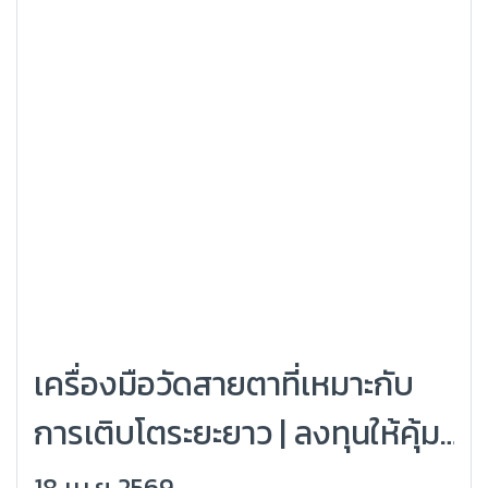
เครื่องมือวัดสายตาที่เหมาะกับ
การเติบโตระยะยาว | ลงทุนให้คุ้ม
รองรับอนาคตร้านแว่น
18 เม.ย 2569