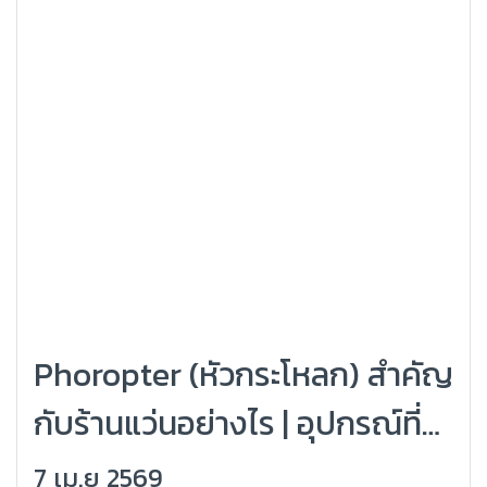
Phoropter (หัวกระโหลก) สำคัญ
กับร้านแว่นอย่างไร | อุปกรณ์ที่
ทำให้วัดสายตาแม่นขึ้น
7 เม.ย 2569