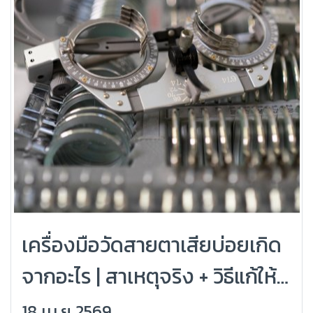
เครื่องมือวัดสายตาเสียบ่อยเกิด
จากอะไร | สาเหตุจริง + วิธีแก้ให้
ใช้งานยาว (Grandlondon
18 เม.ย 2569