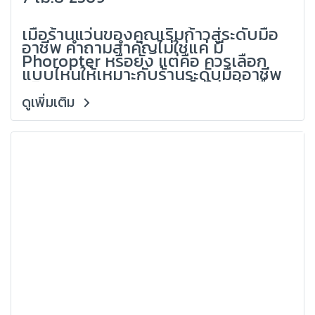
ลักษณ์ดี และรองรับงานจริง
เมื่อร้านแว่นของคุณเริ่มก้าวสู่ระดับมือ
อาชีพ คำถามสำคัญไม่ใช่แค่ มี
(Grandlondon Optical)
Phoropter หรือยัง แต่คือ ควรเลือก
แบบไหนให้เหมาะกับร้านระดับมืออาชีพ
จริง ๆเพราะ Phoropter ไม่ใช่แค่เครื่อง
มือวัดสายตา แต่เป็นทั้งตัวกำหนด
ดูเพิ่มเติม
ความแม่นยำภาพ ลักษณ์ของร้าน และ
ประสบการณ์ของลูกค้า