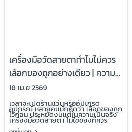
เครื่องมือวัดสายตาทำไมไม่ควร
เลือกของถูกอย่างเดียว | ความ
คุ้มค่าที่แท้จริงของร้านแว่น
18 เม.ย 2569
(Grandlondon Optical)
เวลาจะเปิดร้านแว่นหรืออัปเกรด
อุปกรณ์ หลายคนมักคิดว่า เลือกของถูก
ไว้ก่อน ประหยัดงบแต่ในความเป็นจริง
เครื่องมือวัดสายตา ไม่ใช่ของที่ควร
ตัดสินด้วยราคาถูกเพียงอย่างเดียว
เพราะสิ่งที่ตามมาอาจไม่ใช่การประหยัด
ดูเพิ่มเติม