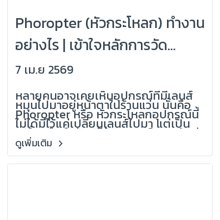
Phoropter (หัวกระโหลก) ทำงาน
อย่างไร | เข้าใจหลักการวัด
สายตาแบบมืออาชีพ
7 เม.ย 2569
(Grandlondon Optical)
หลายคนอาจเคยเห็นอุปกรณ์ที่มีเลนส์
หมุนไปมาอยู่หน้าตาในร้านแว่น นั่นคือ
Phoropter หรือ หัวกระโหลกอุปกรณ์นี้
ไม่ได้มีไว้แค่เปลี่ยนเลนส์ไปมา แต่เป็น
เครื่องมือสำคัญที่ใช้ วิเคราะห์และปรับค่า
สายตาอย่างละเอียด เพื่อให้ได้ค่าที่เหมาะ
ดูเพิ่มเติม
สมกับการใช้งานจริงของลูกค้า