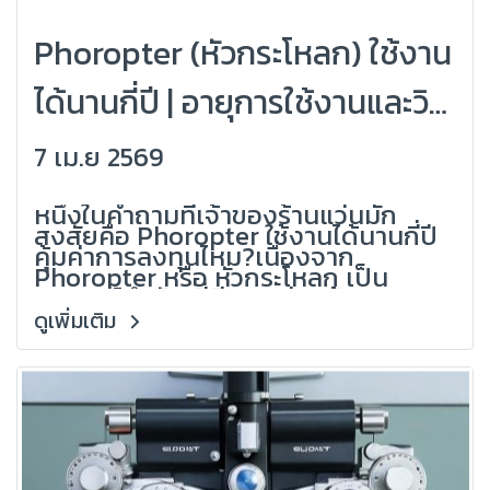
Phoropter (หัวกระโหลก) ใช้งาน
ได้นานกี่ปี | อายุการใช้งานและวิธี
ยืดอายุเครื่อง (Grandlondon
7 เม.ย 2569
Optical)
หนึ่งในคำถามที่เจ้าของร้านแว่นมัก
สงสัยคือ Phoropter ใช้งานได้นานกี่ปี
คุ้มค่าการลงทุนไหม?เนื่องจาก
Phoropter หรือ หัวกระโหลก เป็น
อุปกรณ์สำคัญที่มีราคาค่อนข้างสูง การ
เข้าใจอายุการใช้งานและการดูแลรักษาที่
ดูเพิ่มเติม
ถูกต้อง จะช่วยให้คุณวางแผนธุรกิจได้ดี
ขึ้น