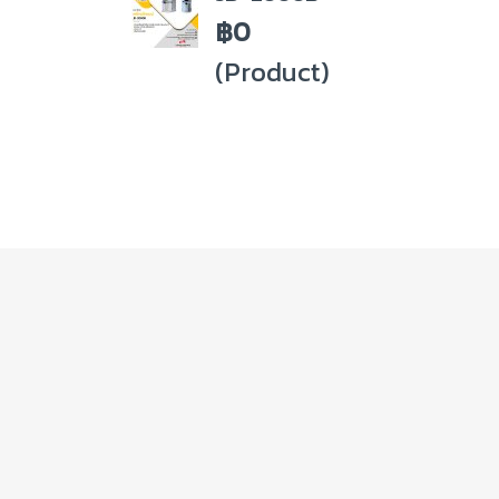
฿0
(Product)