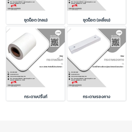
ชุดน็อต (กลม)
ชุดน็อต (เหลี่ยม)
กระดาษปริ้นท์
กระดาษรองคาง