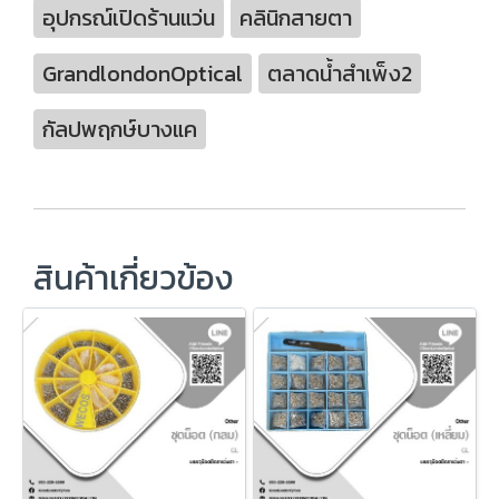
อุปกรณ์เปิดร้านแว่น
คลินิกสายตา
GrandlondonOptical
ตลาดน้ำสำเพ็ง2
กัลปพฤกษ์บางแค
สินค้าเกี่ยวข้อง