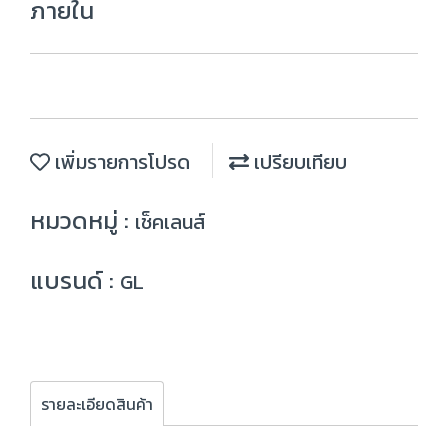
ภายใน
เพิ่มรายการโปรด
เปรียบเทียบ
หมวดหมู่ :
เช็คเลนส์
แบรนด์ :
GL
รายละเอียดสินค้า