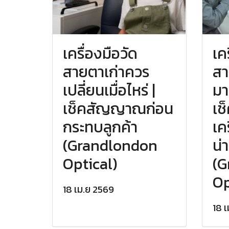
เครื่องมือวัด
เค
สายตาเก่าควร
สา
เปลี่ยนเมื่อไหร่ |
มา
เช็คสัญญาณก่อน
เช
กระทบลูกค้า
เค
(Grandlondon
น่า
Optical)
(G
Op
18 เม.ย 2569
18 