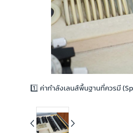
1️⃣ ค่ากำลังเลนส์พื้นฐานที่ควรมี (