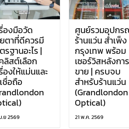
รื่องมือวัด
ศูนย์รวมอุปกรณ
ยตาที่ดีควรมี
ร้านแว่น สำเพ็ง
ตรฐานอะไร |
กรุงเทพ พร้อม
็คลิสต์เลือก
เซอร์วิสหลังกา
รื่องให้แม่นและ
ขาย | ครบจบ
เชื่อถือ
สำหรับร้านแว่น
randlondon
(Grandlondon
tical)
Optical)
เม.ย 2569
21 พ.ค. 2569