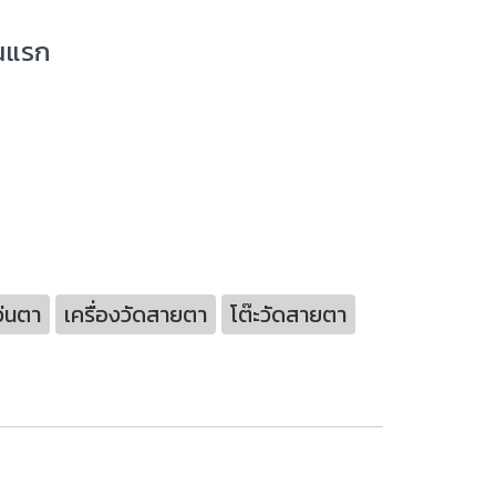
ันแรก
ว่นตา
เครื่องวัดสายตา
โต๊ะวัดสายตา