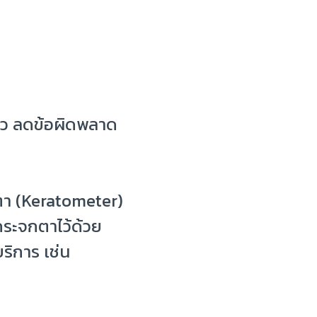
เร็ว ลดข้อผิดพลาด
กตา (Keratometer)
ดกระจกตาไว้ด้วย
ริการ เช่น